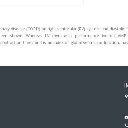
ary disease (COPD) on right ventricular (RV) systolic and diastolic 
ve been shown. Whereas LV myocardial performance index (LVMPI
contraction times and is an index of global ventricular function, ha
İ