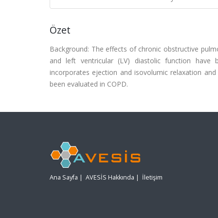
Özet
Background: The effects of chronic obstructive pulmon
and left ventricular (LV) diastolic function ha
incorporates ejection and isovolumic relaxation and 
been evaluated in COPD.
Ana Sayfa
|
AVESİS Hakkında
|
İletişim