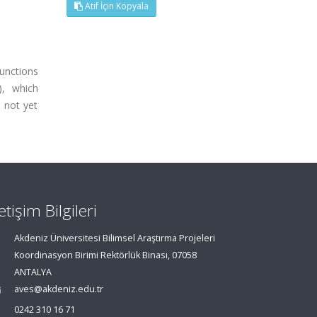
Atıf İçin Kopyala
functions
), which
s not yet
letişim Bilgileri
Akdeniz Üniversitesi Bilimsel Araştırma Projeleri
Koordinasyon Birimi Rektörlük Binası, 07058
ANTALYA
aves@akdeniz.edu.tr
0242 310 16 71