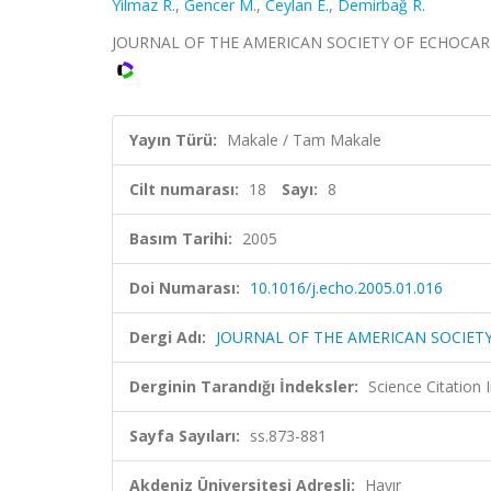
Yilmaz R.
,
Gencer M.
,
Ceylan E.
,
Demirbağ R.
JOURNAL OF THE AMERICAN SOCIETY OF ECHOCARDIOGR
Yayın Türü:
Makale / Tam Makale
Cilt numarası:
18
Sayı:
8
Basım Tarihi:
2005
Doi Numarası:
10.1016/j.echo.2005.01.016
Dergi Adı:
JOURNAL OF THE AMERICAN SOCIET
Derginin Tarandığı İndeksler:
Science Citation
Sayfa Sayıları:
ss.873-881
Akdeniz Üniversitesi Adresli:
Hayır