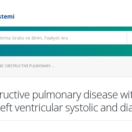
stemi
IC OBSTRUCTIVE PULMONARY ...
tructive pulmonary disease w
eft ventricular systolic and d