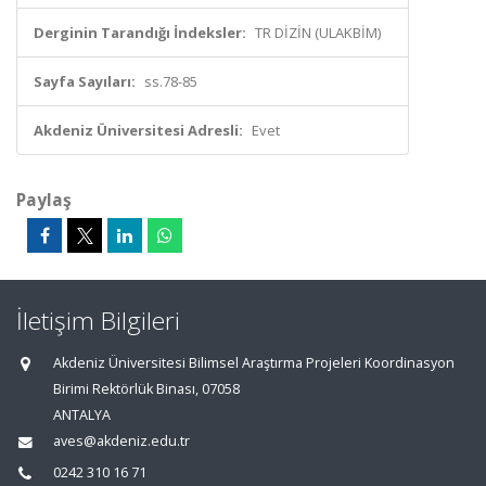
Derginin Tarandığı İndeksler:
TR DİZİN (ULAKBİM)
Sayfa Sayıları:
ss.78-85
Akdeniz Üniversitesi Adresli:
Evet
Paylaş
İletişim Bilgileri
Akdeniz Üniversitesi Bilimsel Araştırma Projeleri Koordinasyon
Birimi Rektörlük Binası, 07058
ANTALYA
aves@akdeniz.edu.tr
0242 310 16 71