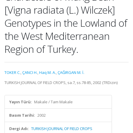
[Vigna radiata (L.) Wilczek]
Genotypes in the Lowland of
the West Mediterranean
Region of Turkey.
TOKER C.
,
ÇANCI H.
,
Haq M. A.
,
ÇAĞIRGAN M. İ.
TURKISH JOURNAL OF FIELD CROPS, sa.7, ss.78-85, 2002 (TRDizin)
Yayın Türü:
Makale / Tam Makale
Basım Tarihi:
2002
Dergi Adı:
TURKISH JOURNAL OF FIELD CROPS