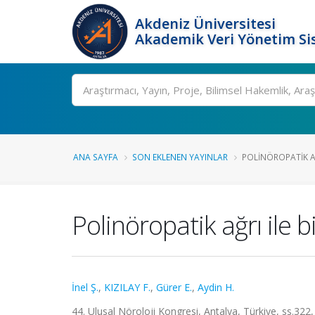
Akdeniz Üniversitesi
Akademik Veri Yönetim Si
Ara
ANA SAYFA
SON EKLENEN YAYINLAR
POLINÖROPATIK AĞ
Polinöropatik ağrı ile
İnel Ş.
,
KIZILAY F.
,
Gürer E.
,
Aydin H.
44. Ulusal Nöroloji Kongresi, Antalya, Türkiye, ss.322,