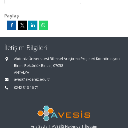
Paylaş
İletişim Bilgileri
Akdeniz Üniversitesi Bilimsel Araştırma Projeleri Koordinasyon
Birimi Rektörlük Binası, 07058
ANTALYA
aves@akdeniz.edu.tr
0242 310 16 71
Ana Sayfa
|
AVESİS Hakkında
|
İletişim