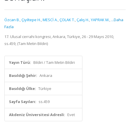
Özcan B.
,
Çiyiltepe H.
,
MESCİ A.
,
ÇOLAK T.
,
Çalış H.
,
YAPRAK M.
,
...Daha
Fazla
17. Ulusal cerrahi kongresi, Ankara, Türkiye, 26 - 29 Mayıs 2010,
ss.459, (Tam Metin Bildiri)
Yayın Türü:
Bildiri / Tam Metin Bildiri
Basıldığı Şehir:
Ankara
Basıldığı Ülke:
Türkiye
Sayfa Sayıları:
ss.459
Akdeniz Üniversitesi Adresli:
Evet