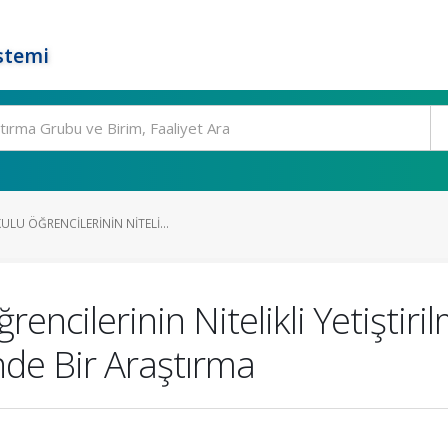
stemi
LU ÖĞRENCILERININ NITELI...
ncilerinin Nitelikli Yetiştiril
inde Bir Araştırma