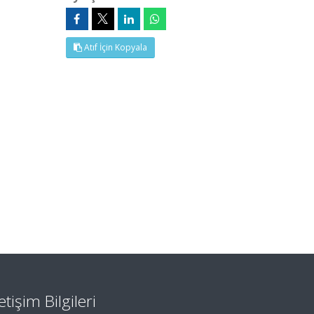
Atıf İçin Kopyala
letişim Bilgileri