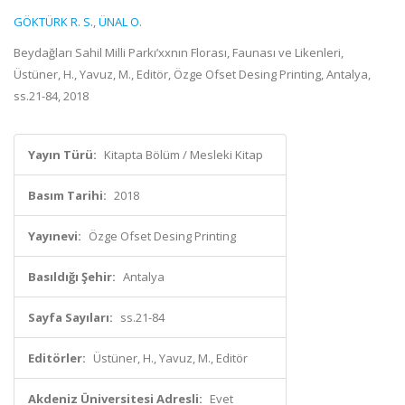
GÖKTÜRK R. S.
,
ÜNAL O.
Beydağları Sahil Milli Parkı’xxnın Florası, Faunası ve Likenleri,
Üstüner, H., Yavuz, M., Editör, Özge Ofset Desing Printing, Antalya,
ss.21-84, 2018
Yayın Türü:
Kitapta Bölüm / Mesleki Kitap
Basım Tarihi:
2018
Yayınevi:
Özge Ofset Desing Printing
Basıldığı Şehir:
Antalya
Sayfa Sayıları:
ss.21-84
Editörler:
Üstüner, H., Yavuz, M., Editör
Akdeniz Üniversitesi Adresli:
Evet