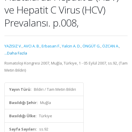
ve Hepatit C Virus (HCV)
Prevalansı. p.008,
YAZISIZ V.
,
AVCI A. B.
,
Erbasan F.
,
Yalcin A. D.
,
ÖNGÜT G.
,
ÖZCAN A.
,
...Daha Fazla
Romatoloji Kongresi 2007, Muğla, Türkiye, 1 - 05 Eylül 2007, ss.92, (Tam
Metin Bildiri)
Yayın Türü:
Bildiri / Tam Metin Bildiri
Basıldığı Şehir:
Muğla
Basıldığı Ülke:
Türkiye
Sayfa Sayıları:
ss.92