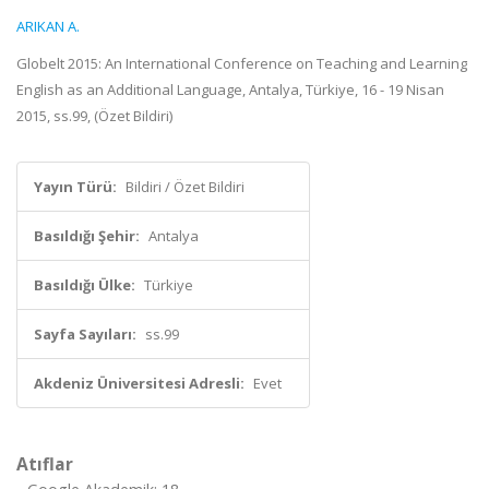
ARIKAN A.
Globelt 2015: An International Conference on Teaching and Learning
English as an Additional Language, Antalya, Türkiye, 16 - 19 Nisan
2015, ss.99, (Özet Bildiri)
Yayın Türü:
Bildiri / Özet Bildiri
Basıldığı Şehir:
Antalya
Basıldığı Ülke:
Türkiye
Sayfa Sayıları:
ss.99
Akdeniz Üniversitesi Adresli:
Evet
Atıflar