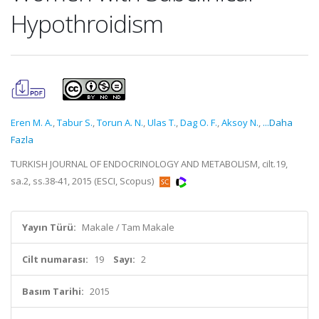
Hypothroidism
Eren M. A.
,
Tabur S.
,
Torun A. N.
,
Ulas T.
,
Dag O. F.
,
Aksoy N.
,
...Daha
Fazla
TURKISH JOURNAL OF ENDOCRINOLOGY AND METABOLISM, cilt.19,
sa.2, ss.38-41, 2015 (ESCI, Scopus)
Yayın Türü:
Makale / Tam Makale
Cilt numarası:
19
Sayı:
2
Basım Tarihi:
2015