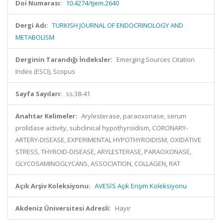
Doi Numarası:
10.4274/tjem.2640
Dergi Adı:
TURKISH JOURNAL OF ENDOCRINOLOGY AND
METABOLISM
Derginin Tarandığı İndeksler:
Emerging Sources Citation
Index (ESCI), Scopus
Sayfa Sayıları:
ss.38-41
Anahtar Kelimeler:
Arylesterase, paraoxonase, serum
prolidase activity, subclinical hypothyroidism, CORONARY-
ARTERY-DISEASE, EXPERIMENTAL HYPOTHYROIDISM, OXIDATIVE
STRESS, THYROID-DISEASE, ARYLESTERASE, PARAOXONASE,
GLYCOSAMINOGLYCANS, ASSOCIATION, COLLAGEN, RAT
Açık Arşiv Koleksiyonu:
AVESİS Açık Erişim Koleksiyonu
Akdeniz Üniversitesi Adresli:
Hayır