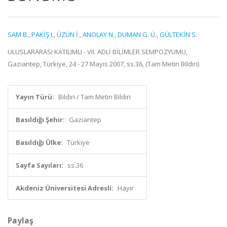
SAM B.
,
PAKİŞ I.
,
ÜZÜN İ.
,
ANOLAY N.
,
DUMAN G. Ü.
,
GÜLTEKİN S.
ULUSLARARASI KATILIMLI - VII. ADLİ BİLİMLER SEMPOZYUMU,
Gaziantep, Türkiye, 24 - 27 Mayıs 2007, ss.36, (Tam Metin Bildiri)
Yayın Türü:
Bildiri / Tam Metin Bildiri
Basıldığı Şehir:
Gaziantep
Basıldığı Ülke:
Türkiye
Sayfa Sayıları:
ss.36
Akdeniz Üniversitesi Adresli:
Hayır
Paylaş