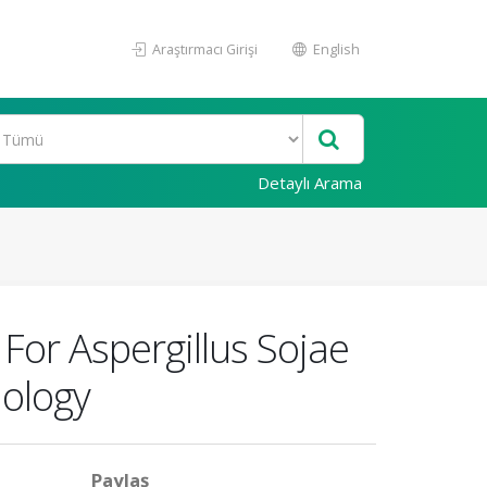
Araştırmacı Girişi
English
Detaylı Arama
or Aspergillus Sojae
ology
Paylaş