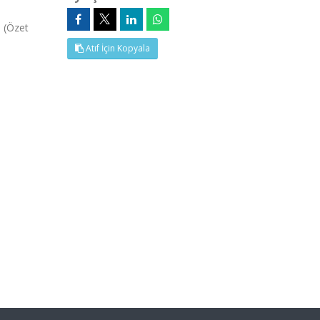
, (Özet
Atıf İçin Kopyala