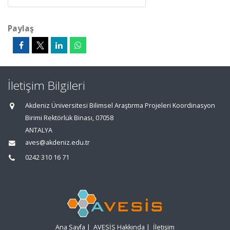
Paylaş
İletişim Bilgileri
Akdeniz Üniversitesi Bilimsel Araştırma Projeleri Koordinasyon
Birimi Rektörlük Binası, 07058
ANTALYA
aves@akdeniz.edu.tr
0242 310 16 71
Ana Sayfa
|
AVESİS Hakkında
|
İletişim