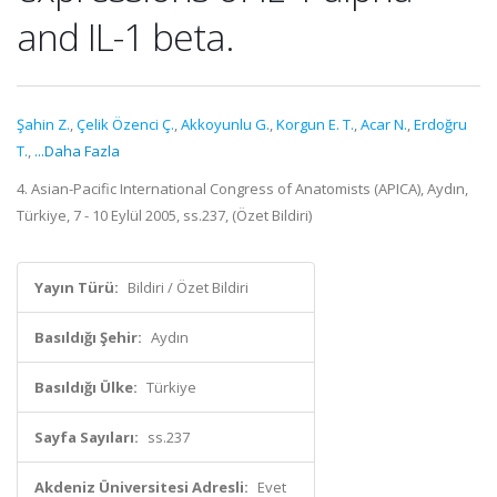
and IL-1 beta.
Şahin Z.
,
Çelik Özenci Ç.
,
Akkoyunlu G.
,
Korgun E. T.
,
Acar N.
,
Erdoğru
T.
,
...Daha Fazla
4. Asian-Pacific International Congress of Anatomists (APICA), Aydın,
Türkiye, 7 - 10 Eylül 2005, ss.237, (Özet Bildiri)
Yayın Türü:
Bildiri / Özet Bildiri
Basıldığı Şehir:
Aydın
Basıldığı Ülke:
Türkiye
Sayfa Sayıları:
ss.237
Akdeniz Üniversitesi Adresli:
Evet