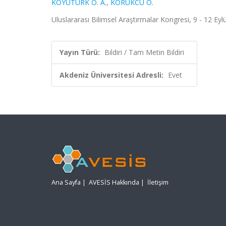
KOYUTÜRK Ö. A.
,
KÖRÜKCÜ Ö.
Uluslararası Bilimsel Araştırmalar Kongresi, 9 - 12 Eyl
Yayın Türü:
Bildiri / Tam Metin Bildiri
Akdeniz Üniversitesi Adresli:
Evet
Ana Sayfa
|
AVESİS Hakkında
|
İletişim