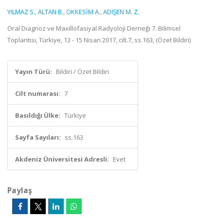
YILMAZ S.
,
ALTAN B.
,
OKKESİM A.
,
ADIŞEN M. Z.
Oral Diagnoz ve Maxillofasiyal Radyoloji Derneği 7. Bilimsel
Toplantısı, Türkiye, 13 - 15 Nisan 2017, cilt.7, ss.163, (Özet Bildiri)
Yayın Türü:
Bildiri / Özet Bildiri
Cilt numarası:
7
Basıldığı Ülke:
Türkiye
Sayfa Sayıları:
ss.163
Akdeniz Üniversitesi Adresli:
Evet
Paylaş