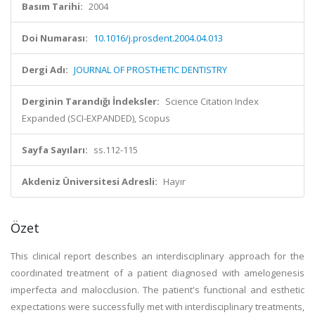
Basım Tarihi:
2004
Doi Numarası:
10.1016/j.prosdent.2004.04.013
Dergi Adı:
JOURNAL OF PROSTHETIC DENTISTRY
Derginin Tarandığı İndeksler:
Science Citation Index
Expanded (SCI-EXPANDED), Scopus
Sayfa Sayıları:
ss.112-115
Akdeniz Üniversitesi Adresli:
Hayır
Özet
This clinical report describes an interdisciplinary approach for the
coordinated treatment of a patient diagnosed with amelogenesis
imperfecta and malocclusion. The patient's functional and esthetic
expectations were successfully met with interdisciplinary treatments,