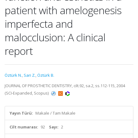
patient with amelogenesis
imperfecta and
malocclusion: A clinical
report
Öztürk N.
,
Sari Z.
,
Öztürk B.
JOURNAL OF PROSTHETIC DENTISTRY, cilt.92, sa.2, ss.112-115, 2004
(SCI-Expanded, Scopus)
Yayın Türü:
Makale / Tam Makale
Cilt numarası:
92
Sayı:
2