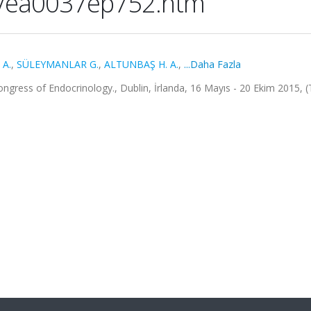
37/ea0037ep752.htm
 A.
,
SÜLEYMANLAR G.
,
ALTUNBAŞ H. A.
,
...Daha Fazla
ngress of Endocrinology., Dublin, İrlanda, 16 Mayıs - 20 Ekim 2015, 