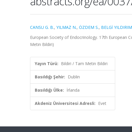
abstracts.org/ea/00
CANSU G. B.
,
YILMAZ N.
,
ÖZDEM S.
,
BELGİ YILDIRIM
European Society of Endocrinology. 17th European Co
Metin Bildiri)
Yayın Türü:
Bildiri / Tam Metin Bildiri
Basıldığı Şehir:
Dublin
Basıldığı Ülke:
İrlanda
Akdeniz Üniversitesi Adresli:
Evet