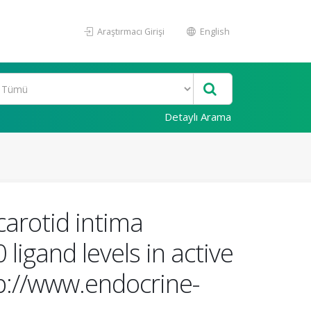
Araştırmacı Girişi
English
Detaylı Arama
arotid intima
ligand levels in active
tp://www.endocrine-