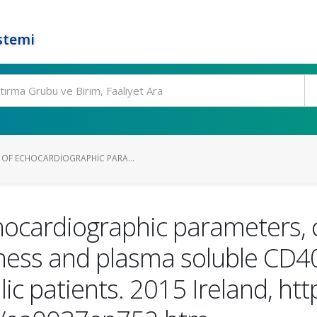
stemi
OF ECHOCARDIOGRAPHIC PARA...
ocardiographic parameters, c
ffness and plasma soluble CD40 
ic patients. 2015 Ireland, ht