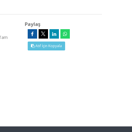
Paylaş
(Tam
Atıf İçin Kopyala