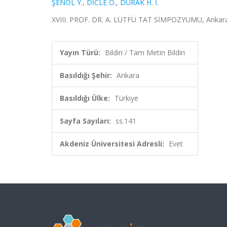
ŞENOL Y.
,
DİCLE Ö.
,
DURAK H. İ.
XVIII. PROF. DR. A. LÜTFÜ TAT SİMPOZYUMU, Ankara, T
Yayın Türü:
Bildiri / Tam Metin Bildiri
Basıldığı Şehir:
Ankara
Basıldığı Ülke:
Türkiye
Sayfa Sayıları:
ss.141
Akdeniz Üniversitesi Adresli:
Evet