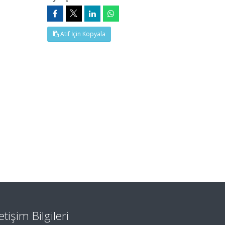
Atıf İçin Kopyala
letişim Bilgileri