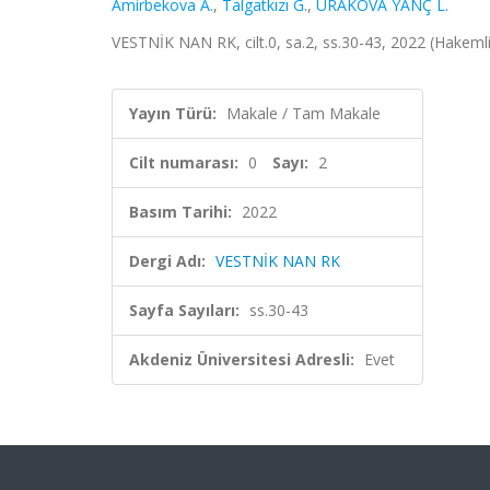
Amirbekova A.
,
Talgatkızı G.
,
URAKOVA YANÇ L.
VESTNİK NAN RK, cilt.0, sa.2, ss.30-43, 2022 (Hakemli
Yayın Türü:
Makale / Tam Makale
Cilt numarası:
0
Sayı:
2
Basım Tarihi:
2022
Dergi Adı:
VESTNİK NAN RK
Sayfa Sayıları:
ss.30-43
Akdeniz Üniversitesi Adresli:
Evet