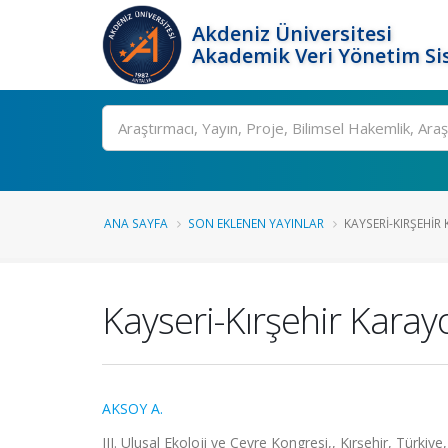
Akdeniz Üniversitesi
Akademik Veri Yönetim Si
Ara
ANA SAYFA
SON EKLENEN YAYINLAR
KAYSERI-KIRŞEHIR
Kayseri-Kırşehir Karay
AKSOY A.
III. Ulusal Ekoloji ve Çevre Kongresi,, Kırşehir, Türkiye