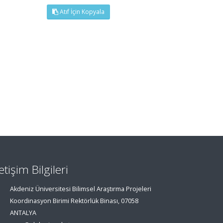
Atıf İçin Kopyala
letişim Bilgileri
Akdeniz Üniversitesi Bilimsel Araştırma Projeleri
Koordinasyon Birimi Rektörlük Binası, 07058
ANTALYA