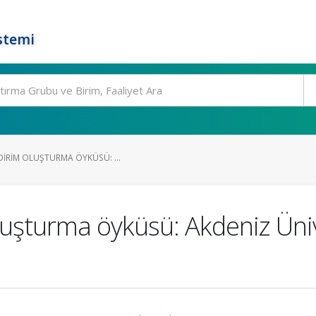
stemi
DIRIM OLUŞTURMA ÖYKÜSÜ: ...
oluşturma öyküsü: Akdeniz Üniv