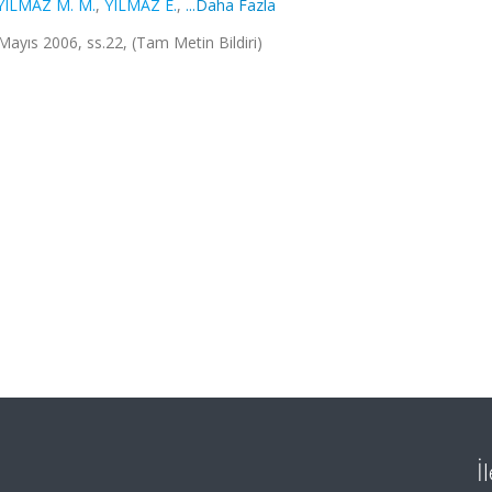
YILMAZ M. M.
,
YILMAZ E.
,
...Daha Fazla
 Mayıs 2006, ss.22, (Tam Metin Bildiri)
İ