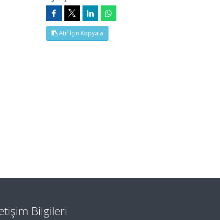
Atıf İçin Kopyala
letişim Bilgileri