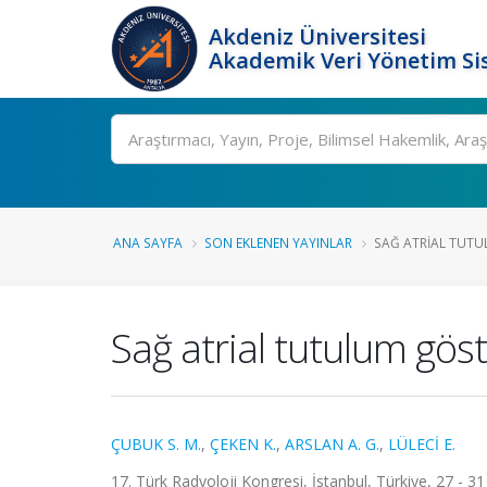
Akdeniz Üniversitesi
Akademik Veri Yönetim Si
Ara
ANA SAYFA
SON EKLENEN YAYINLAR
SAĞ ATRIAL TUTUL
Sağ atrial tutulum göst
ÇUBUK S. M.
,
ÇEKEN K.
,
ARSLAN A. G.
,
LÜLECİ E.
17. Türk Radyoloji Kongresi, İstanbul, Türkiye, 27 - 3