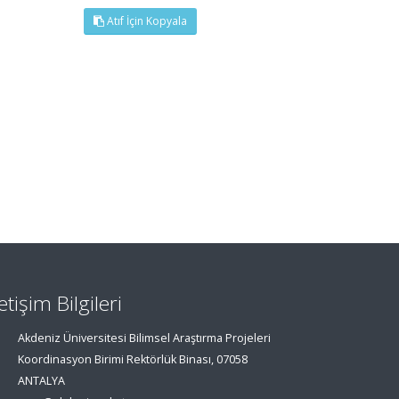
Atıf İçin Kopyala
letişim Bilgileri
Akdeniz Üniversitesi Bilimsel Araştırma Projeleri
Koordinasyon Birimi Rektörlük Binası, 07058
ANTALYA