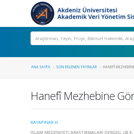
Akdeniz Üniversitesi
Akademik Veri Yönetim Si
Ara
ANA SAYFA
SON EKLENEN YAYINLAR
HANEFÎ MEZHEBIN
Hanefî Mezhebine Göre
KAYAPINAR H.
İSLAM MEDENIYETI ARAŞTIRMALARI DERGISI, cilt.9, s