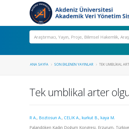
Akdeniz Üniversitesi
Akademik Veri Yönetim Si
Ara
ANA SAYFA
SON EKLENEN YAYINLAR
TEK UMBLIKAL ART
Tek umblikal arter olgu
R A.
,
Boztosun A.
,
CELIK A.
,
kurkut B.
,
kaya M.
Palandöken Kadın Doğum Kongresi, Erzurum, Türkiye, 3