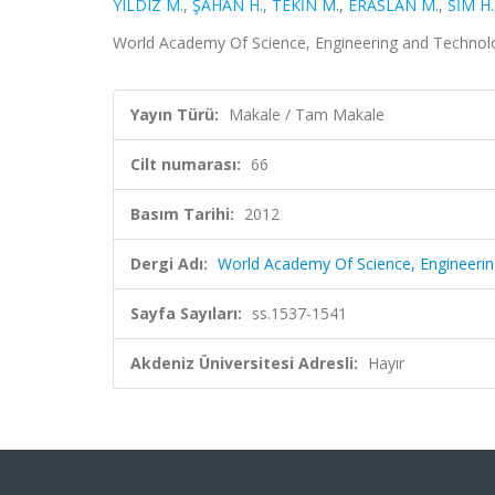
YILDIZ M.
,
ŞAHAN H.
,
TEKİN M.
,
ERASLAN M.
,
SİM H.
World Academy Of Science, Engineering and Technolog
Yayın Türü:
Makale / Tam Makale
Cilt numarası:
66
Basım Tarihi:
2012
Dergi Adı:
World Academy Of Science, Engineeri
Sayfa Sayıları:
ss.1537-1541
Akdeniz Üniversitesi Adresli:
Hayır