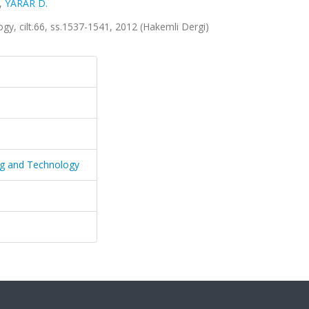
,
YARAR D.
y, cilt.66, ss.1537-1541, 2012 (Hakemli Dergi)
ng and Technology