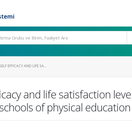
stemi
LF EFFICACY AND LIFE SA...
icacy and life satisfaction leve
 schools of physical education