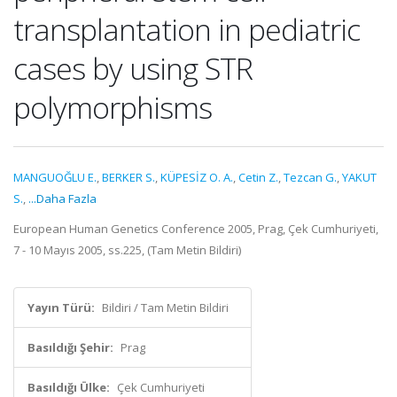
transplantation in pediatric
cases by using STR
polymorphisms
MANGUOĞLU E.
,
BERKER S.
,
KÜPESİZ O. A.
,
Cetin Z.
,
Tezcan G.
,
YAKUT
S.
,
...Daha Fazla
European Human Genetics Conference 2005, Prag, Çek Cumhuriyeti,
7 - 10 Mayıs 2005, ss.225, (Tam Metin Bildiri)
Yayın Türü:
Bildiri / Tam Metin Bildiri
Basıldığı Şehir:
Prag
Basıldığı Ülke:
Çek Cumhuriyeti