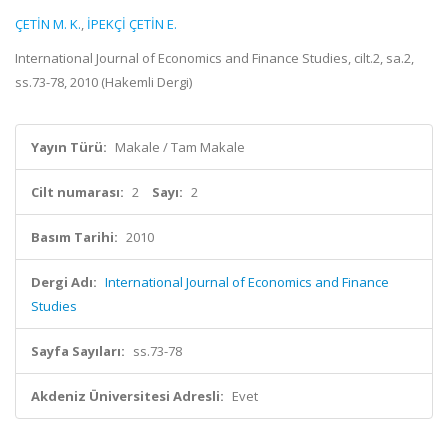
ÇETİN M. K.
,
İPEKÇİ ÇETİN E.
International Journal of Economics and Finance Studies, cilt.2, sa.2,
ss.73-78, 2010 (Hakemli Dergi)
Yayın Türü:
Makale / Tam Makale
Cilt numarası:
2
Sayı:
2
Basım Tarihi:
2010
Dergi Adı:
International Journal of Economics and Finance
Studies
Sayfa Sayıları:
ss.73-78
Akdeniz Üniversitesi Adresli:
Evet