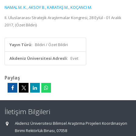
NAMAL M. K.
,
AKSOY B.
,
KARATAŞ M.
,
KOÇANCI M.
II. Uluslararası Stratejik Araştırmalar Kongresi, 28 Eylül - 01 Aralık
2017, (Özet Bildiri)
Yayın Türü:
Bildiri / Özet Bildiri
Akdeniz Üniversitesi Adresli:
Evet
Paylaş
İletişim Bilgileri
Akdeniz Üniversitesi Bilimsel Araştırma Projeleri Koordinasyon
Birimi Rektörlük Binası, 07058