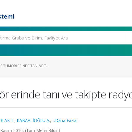
stemi
S TÜMÖRLERINDE TANI VE T...
rlerinde tanı ve takipte radyo
OLAK T.
,
KABAALİOĞLU A.
,
...Daha Fazla
2 Kasım 2010, (Tam Metin Bildiri)