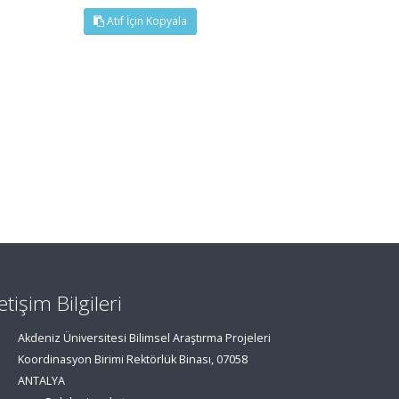
Atıf İçin Kopyala
letişim Bilgileri
Akdeniz Üniversitesi Bilimsel Araştırma Projeleri
Koordinasyon Birimi Rektörlük Binası, 07058
ANTALYA