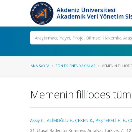
Akdeniz Üniversitesi
Akademik Veri Yönetim Si
Ara
ANA SAYFA
SON EKLENEN YAYINLAR
MEMENIN FILLIODE
Memenin filliodes tümö
Aksıy C.
,
ALİMOĞLU E.
,
ÇEKEN K.
,
PEŞTERELİ H. E.
,
Ç
31. Ulusal Radyoloji Kongresi, Antalya, Türkiye, 7 - 1