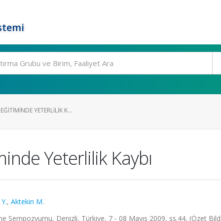
stemi
EĞITIMINDE YETERLILIK K...
inde Yeterlilik Kaybı
Y.
,
Aktekin M.
 Sempozyumu, Denizli, Türkiye, 7 - 08 Mayıs 2009, ss.44, (Özet Bildi