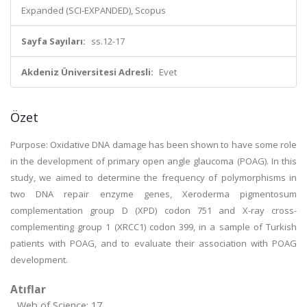
Expanded (SCI-EXPANDED), Scopus
Sayfa Sayıları:
ss.12-17
Akdeniz Üniversitesi Adresli:
Evet
Özet
Purpose: Oxidative DNA damage has been shown to have some role
in the development of primary open angle glaucoma (POAG). In this
study, we aimed to determine the frequency of polymorphisms in
two DNA repair enzyme genes, Xeroderma pigmentosum
complementation group D (XPD) codon 751 and X-ray cross-
complementing group 1 (XRCC1) codon 399, in a sample of Turkish
patients with POAG, and to evaluate their association with POAG
development.
Atıflar
Web of Science: 17