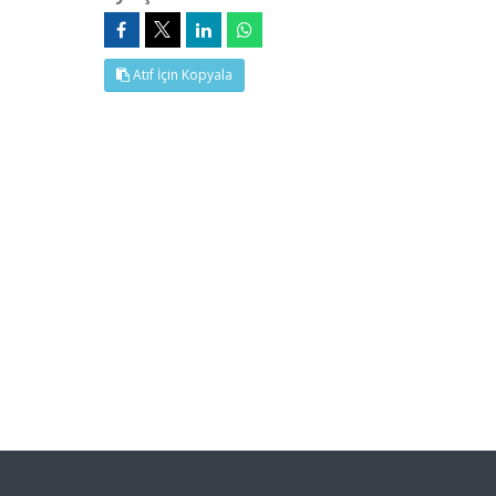
Atıf İçin Kopyala