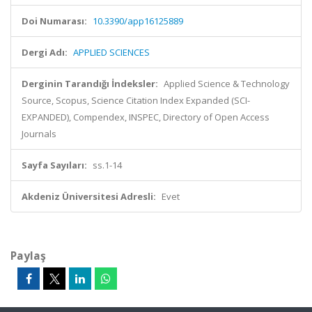
Doi Numarası:
10.3390/app16125889
Dergi Adı:
APPLIED SCIENCES
Derginin Tarandığı İndeksler:
Applied Science & Technology
Source, Scopus, Science Citation Index Expanded (SCI-
EXPANDED), Compendex, INSPEC, Directory of Open Access
Journals
Sayfa Sayıları:
ss.1-14
Akdeniz Üniversitesi Adresli:
Evet
Paylaş