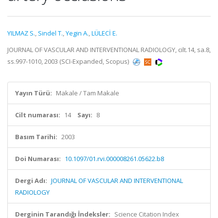
YILMAZ S.
,
Sindel T.
,
Yegin A.
,
LÜLECİ E.
JOURNAL OF VASCULAR AND INTERVENTIONAL RADIOLOGY, cilt.14, sa.8,
ss.997-1010, 2003 (SCI-Expanded, Scopus)
Yayın Türü:
Makale / Tam Makale
Cilt numarası:
14
Sayı:
8
Basım Tarihi:
2003
Doi Numarası:
10.1097/01.rvi.000008261.05622.b8
Dergi Adı:
JOURNAL OF VASCULAR AND INTERVENTIONAL
RADIOLOGY
Derginin Tarandığı İndeksler:
Science Citation Index