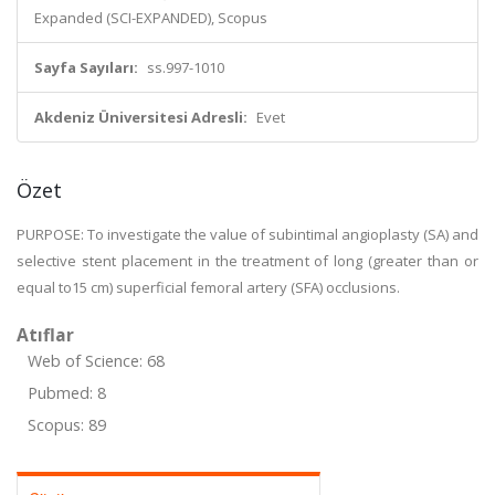
Expanded (SCI-EXPANDED), Scopus
Sayfa Sayıları:
ss.997-1010
Akdeniz Üniversitesi Adresli:
Evet
Özet
PURPOSE: To investigate the value of subintimal angioplasty (SA) and
selective stent placement in the treatment of long (greater than or
equal to15 cm) superficial femoral artery (SFA) occlusions.
Atıflar
Web of Science: 68
Pubmed: 8
Scopus: 89