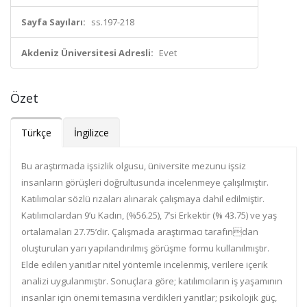
Sayfa Sayıları:
ss.197-218
Akdeniz Üniversitesi Adresli:
Evet
Özet
Türkçe
İngilizce
Bu araştırmada işsizlik olgusu, üniversite mezunu işsiz
insanların görüşleri doğrultusunda incelenmeye çalışılmıştır.
Katılımcılar sözlü rızaları alınarak çalışmaya dahil edilmiştir.
Katılımcılardan 9’u Kadın, (%56.25), 7’si Erkektir (% 43.75) ve yaş
ortalamaları 27.75’dir. Çalışmada araştırmacı tarafından
oluşturulan yarı yapılandırılmış görüşme formu kullanılmıştır.
Elde edilen yanıtlar nitel yöntemle incelenmiş, verilere içerik
analizi uygulanmıştır. Sonuçlara göre; katılımcıların iş yaşamının
insanlar için önemi temasına verdikleri yanıtlar; psikolojik güç,