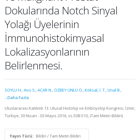
Dokularında Notch Sinyal
Yolağı Üyelerinin
İmmunohistokimyasal
Lokalizasyonlarının
Belirlenmesi.
SOYLU H.
,
Avcı S.
,
ACAR N.
,
ÖZBEY ÜNLÜ Ö.
,
Köksal, İ. T.
,
Ünal B.
,
...Daha Fazla
Uluslararası Katılımlı 13. Ulusal Histoloji ve Embriyoloji Kongresi, İzmir,
Türkiye, 30 Nisan - 03 Mayıs 2016, ss.508-510, (Tam Metin Bildiri)
Yayın Türü:
Bildiri / Tam Metin Bildiri