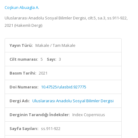
Coşkun Abuagla A.
Uluslararası Anadolu Sosyal Bilimler Dergisi, cilt.5, sa.3, ss.911-922,
2021 (Hakemli Dergi)
Yayın Türü:
Makale / Tam Makale
Cilt numarası:
5
Sayı:
3
Basım Tarihi:
2021
Doi Numarası:
10.47525/ulasbid.927775
Dergi Adı:
Uluslararası Anadolu Sosyal Bilimler Dergisi
Derginin Tarandığı İndeksler:
Index Copernicus
Sayfa Sayıları:
ss.911-922