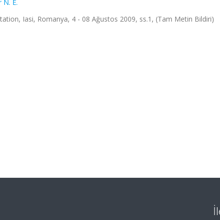
 N. E.
ion, Iasi, Romanya, 4 - 08 Ağustos 2009, ss.1, (Tam Metin Bildiri)
İ