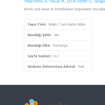
TAŞATARGİL A.
,
Tekcan M.
,
ÇELİK ÖZENCİ Ç.
,
Gungor
Works and Views In Endothelium-Dependent Vasodilatat
Yayın Türü:
Bildiri / Tam Metin Bildiri
Basıldığı Şehir:
Iasi
Basıldığı Ülke:
Romanya
Sayfa Sayıları:
ss.1
Akdeniz Üniversitesi Adresli:
Evet