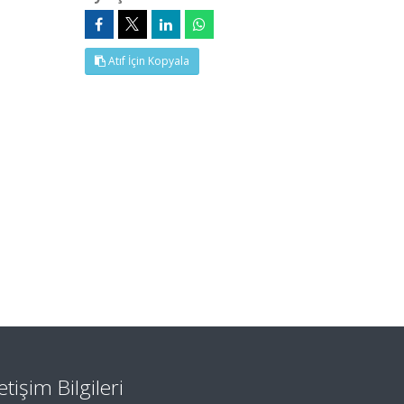
Atıf İçin Kopyala
letişim Bilgileri