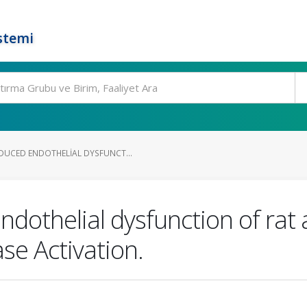
stemi
UCED ENDOTHELIAL DYSFUNCT...
dothelial dysfunction of rat a
se Activation.