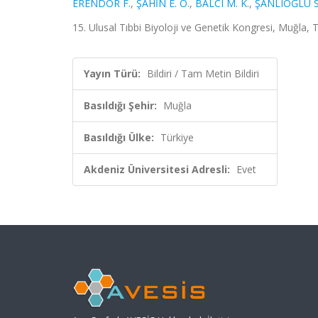
ERENDOR F.
,
ŞAHİN E. Ö.
,
BALCI M. K.
,
ŞANLIOĞLU S
15. Ulusal Tıbbi Biyoloji ve Genetik Kongresi, Muğla, 
Yayın Türü:
Bildiri / Tam Metin Bildiri
Basıldığı Şehir:
Muğla
Basıldığı Ülke:
Türkiye
Akdeniz Üniversitesi Adresli:
Evet