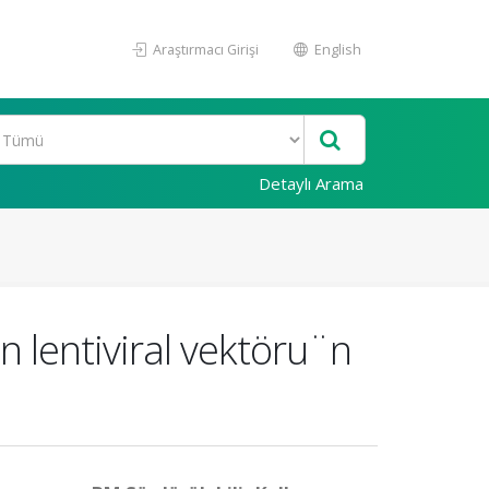
Araştırmacı Girişi
English
Detaylı Arama
an lentiviral vektöru¨n