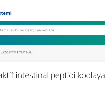
stemi
N VAZOAKTIF INTESTINAL ...
aktif intestinal peptidi kodlay