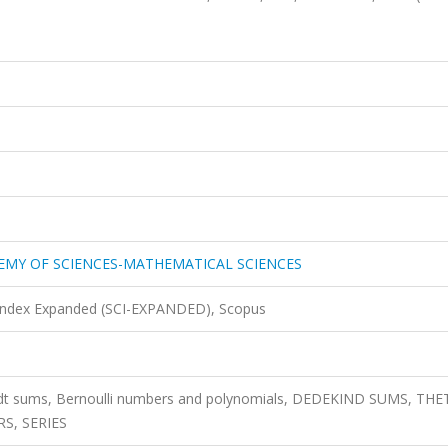
EMY OF SCIENCES-MATHEMATICAL SCIENCES
 Index Expanded (SCI-EXPANDED), Scopus
dt sums, Bernoulli numbers and polynomials, DEDEKIND SUMS, THE
S, SERIES