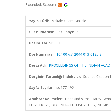
Expanded, Scopus)
Yayın Türü:
Makale / Tam Makale
Cilt numarası:
123
Sayı:
2
Basım Tarihi:
2013
Doi Numarası:
10.1007/s12044-013-0125-8
Dergi Adı:
PROCEEDINGS OF THE INDIAN ACAD
Derginin Tarandığı İndeksler:
Science Citation
Sayfa Sayıları:
ss.177-192
Anahtar Kelimeler:
Dedekind sums, Hardy-Bern
FUNCTIONS, DEGENERATE, EISENSTEIN, NUMBER