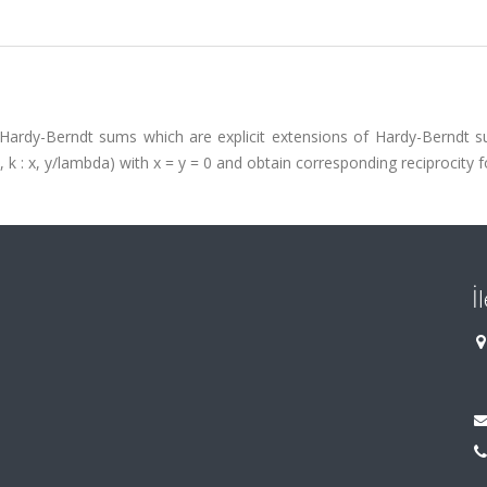
f Hardy-Berndt sums which are explicit extensions of Hardy-Berndt 
k : x, y/lambda) with x = y = 0 and obtain corresponding reciprocity 
İ