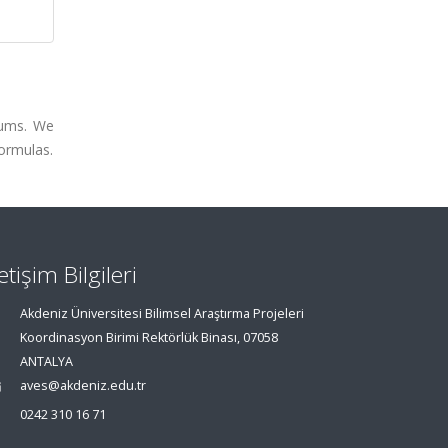
sums. We
formulas.
letişim Bilgileri
Akdeniz Üniversitesi Bilimsel Araştırma Projeleri
Koordinasyon Birimi Rektörlük Binası, 07058
ANTALYA
aves@akdeniz.edu.tr
0242 310 16 71