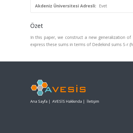
Akdeniz Üniversitesi Adresli:
Evet
Özet
In this paper, we construct a new generalization o
express these sums in terms of Dedekind sums S-r (h, 
Ana Sayfa
|
AVESİS Hakkında
|
İletişim