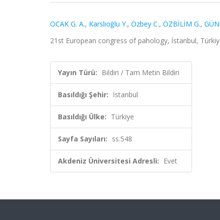
OCAK G. A.
,
Karslıoğlu Y.
,
Özbey C.
,
ÖZBİLİM G.
,
GÜNE
21st European congress of pahology, İstanbul, Türkiye,
Yayın Türü:
Bildiri / Tam Metin Bildiri
Basıldığı Şehir:
İstanbul
Basıldığı Ülke:
Türkiye
Sayfa Sayıları:
ss.548
Akdeniz Üniversitesi Adresli:
Evet