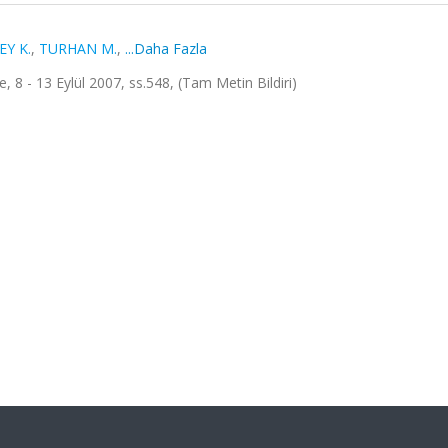
Y K.
,
TURHAN M.
,
...Daha Fazla
 8 - 13 Eylül 2007, ss.548, (Tam Metin Bildiri)