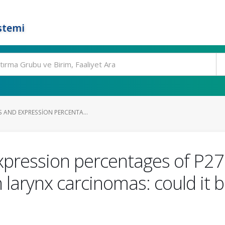
stemi
 AND EXPRESSION PERCENTA...
expression percentages of P27
n larynx carcinomas: could it 