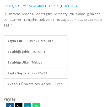
SARNIÇ K. Ö.
,
MÜLAYİM ORAL E.
,
GÜNDEŞLİOĞLU H. Ö.
Uluslararası Anadolu Sanat Eğitimi Sempozyumu "Sanat Eğitiminde
Dönüşümler", Eskişehir, Türkiye, 14 - 16 Mayıs 2014, ss.232-233, (Özet
Bildiri)
Yayın Türü:
Bildiri / Özet Bildiri
Basıldığı Şehir:
Eskişehir
Basıldığı Ülke:
Türkiye
Sayfa Sayıları:
ss.232-233
Akdeniz Üniversitesi Adresli:
Evet
Paylaş