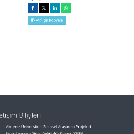
Atıf İçin Kopyala
letişim Bilgileri
Akdeniz Üniversitesi Bilimsel Araştırma Projeleri
Koordinasyon Birimi Rektörlük Binası, 07058