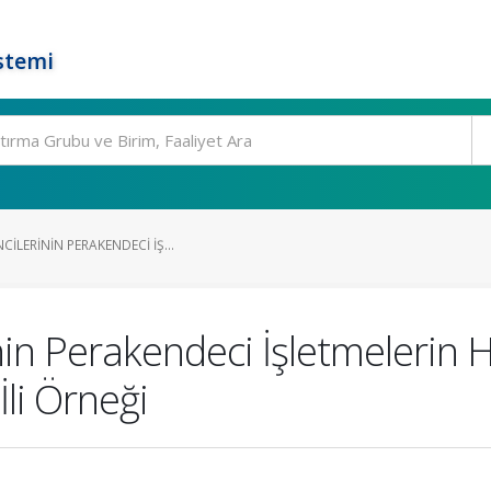
stemi
ILERININ PERAKENDECI İŞ...
nin Perakendeci İşletmelerin 
İli Örneği