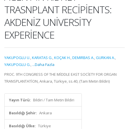
TRASNPLANT RECİPİENTS:
AKDENİZ UNİVERSİTY
EXPERİENCE
YAKUPOGLU U.
,
KARATAS G.
,
KOÇAK H.
,
DEMIRBAS A.
,
GURKAN A.
,
YAKUPOGLU G.
,
...Daha Fazla
PROC. 9TH CONGRESS OF THE MİDDLE EAST SOCİETY FOR ORGAN
TRANSPLANTATİON, Ankara, Türkiye, ss.40, (Tam Metin Bildiri)
Yayın Türü:
Bildiri / Tam Metin Bildiri
Basıldığı Şehir:
Ankara
Basıldığı Ülke:
Türkiye