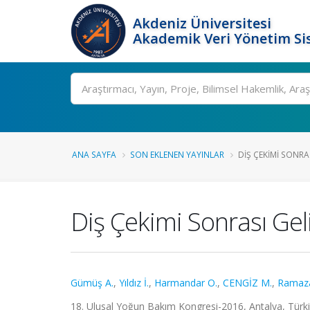
Akdeniz Üniversitesi
Akademik Veri Yönetim Si
Ara
ANA SAYFA
SON EKLENEN YAYINLAR
DIŞ ÇEKIMI SONRA
Diş Çekimi Sonrası Gel
Gümüş A.
,
Yıldız İ.
,
Harmandar O.
,
CENGİZ M.
,
Ramaza
18. Ulusal Yoğun Bakım Kongresi-2016, Antalya, Türkiye