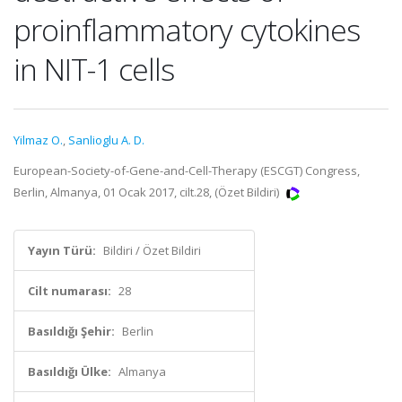
proinflammatory cytokines
in NIT-1 cells
Yilmaz O.
,
Sanlioglu A. D.
European-Society-of-Gene-and-Cell-Therapy (ESCGT) Congress,
Berlin, Almanya, 01 Ocak 2017, cilt.28, (Özet Bildiri)
Yayın Türü:
Bildiri / Özet Bildiri
Cilt numarası:
28
Basıldığı Şehir:
Berlin
Basıldığı Ülke:
Almanya