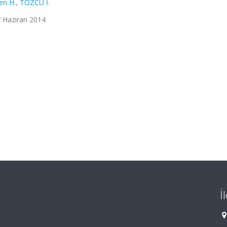
en H.
,
TOZCU İ.
27 Haziran 2014
İ