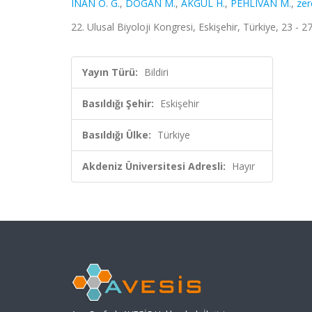
INAN O. G.
,
DOGAN M.
,
AKGÜL H.
,
PEHLIVAN M.
,
zer
22. Ulusal Biyoloji Kongresi, Eskişehir, Türkiye, 23 - 
Yayın Türü:
Bildiri
Basıldığı Şehir:
Eskişehir
Basıldığı Ülke:
Türkiye
Akdeniz Üniversitesi Adresli:
Hayır