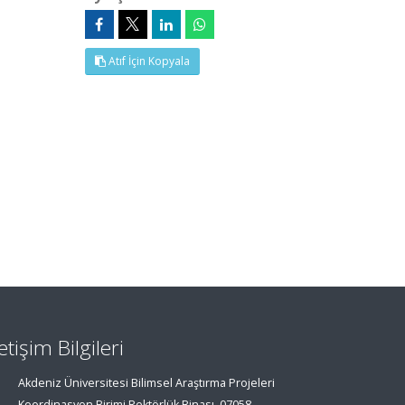
Atıf İçin Kopyala
letişim Bilgileri
Akdeniz Üniversitesi Bilimsel Araştırma Projeleri
Koordinasyon Birimi Rektörlük Binası, 07058