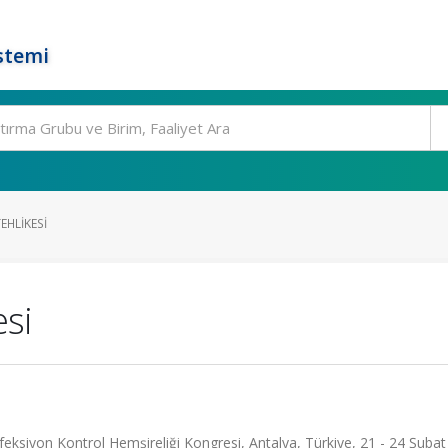
stemi
EHLIKESI
si
feksiyon Kontrol Hemşireliği Kongresi, Antalya, Türkiye, 21 - 24 Şubat