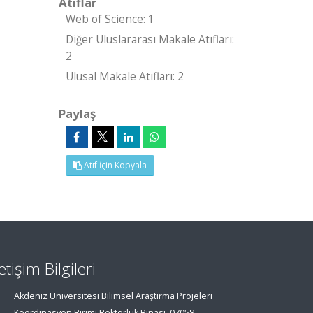
Atıflar
Web of Science: 1
Diğer Uluslararası Makale Atıfları:
2
Ulusal Makale Atıfları: 2
Paylaş
Atıf İçin Kopyala
letişim Bilgileri
Akdeniz Üniversitesi Bilimsel Araştırma Projeleri
Koordinasyon Birimi Rektörlük Binası, 07058