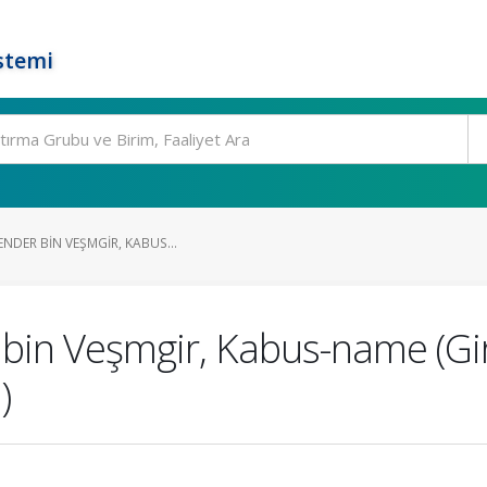
stemi
ENDER BIN VEŞMGIR, KABUS...
 bin Veşmgir, Kabus-name (Gir
)