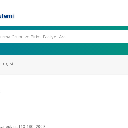
stemi
 BÜTÇESI
i
stanbul, ss.110-180, 2009