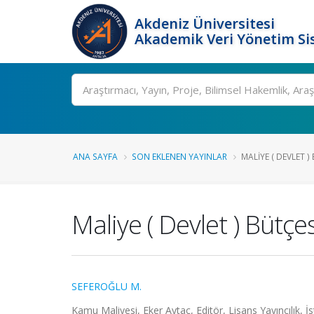
Akdeniz Üniversitesi
Akademik Veri Yönetim Si
Ara
ANA SAYFA
SON EKLENEN YAYINLAR
MALIYE ( DEVLET )
Maliye ( Devlet ) Bütçes
SEFEROĞLU M.
Kamu Maliyesi, Eker Aytaç, Editör, Lisans Yayıncılık, İ